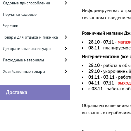
Садовые приспособления
Информируем вас о гра
Перчатки садовые
связанном с введением
Черенки
Розничный магазин Джа
Товары для отдыха и пикника
28.10 - 07.11
-
магази
08.11
- планируемое
Декоративные аксессуары
Интернет-магазин (все 
Расходные материалы
28.10
- работа в об
29.10
- укороченный
Хозяйственные товары
01.11 - 03.11
- рабо
04.11 - 07.11
-
выход
c 08.11
- работа в 
Доставка
Обращаем ваше внимани
вызванных нерабочими