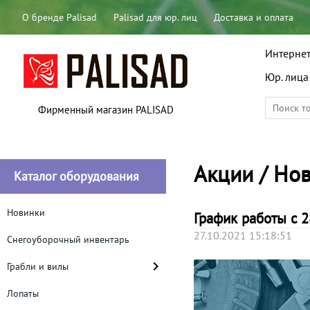
О бренде Palisad
Palisad для юр. лиц
Доставка и оплата
Интернет
Юр. лица
Фирменный магазин PALISAD
Акции / Но
Каталог оборудования
Новинки
График работы с 2
27.10.2021 15:18:51
Снегоуборочный инвентарь
Грабли и вилы
Лопаты