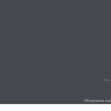
ООО «
Обнаружив ошиб