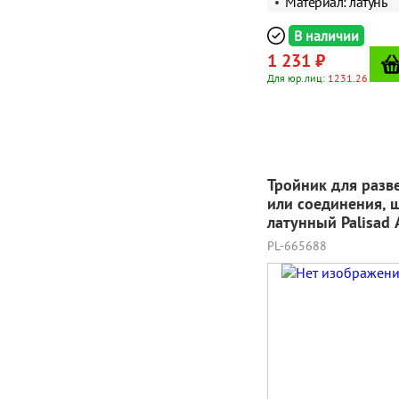
Материал: латунь
В наличии
1 231 ₽
Для юр.лиц:
1231.26
Тройник для разв
или соединения, 
латунный Palisad 
PL-665688