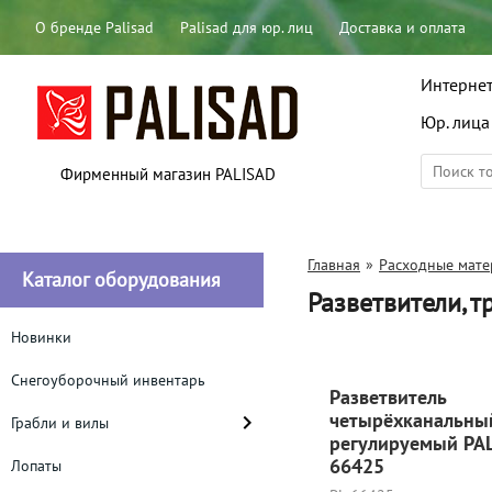
О бренде Palisad
Palisad для юр. лиц
Доставка и оплата
Интернет
Юр. лица
Фирменный магазин PALISAD
Главная
»
Расходные мат
Каталог оборудования
Разветвители, 
Новинки
Снегоуборочный инвентарь
Разветвитель
четырёхканальный
Грабли и вилы
регулируемый PA
66425
Лопаты