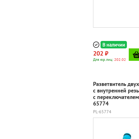
В наличии
202 ₽
Для юр.лиц:
202.02
Разветвитель дву
с внутренней резь
с переключателем
65774
PL-65774