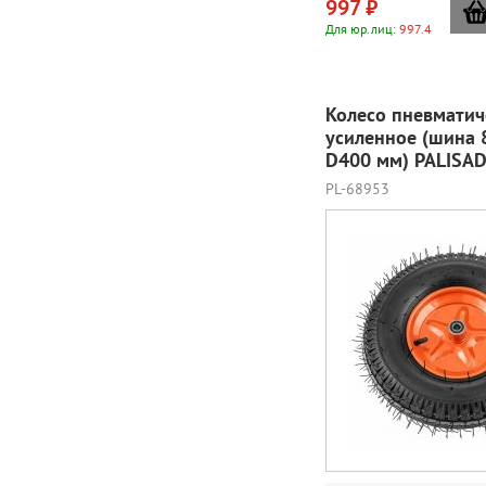
997 ₽
Для юр.лиц:
997.4
Колесо пневматич
усиленное (шина 8
D400 мм) PALISA
PL-68953