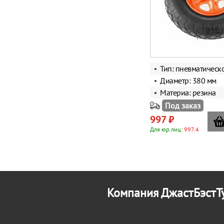
Тип: пневматическ
Диаметр: 380 мм
Материа: резина
Под заказ
997 ₽
Для юр.лиц:
997.4
Компания ДжастБэстТу