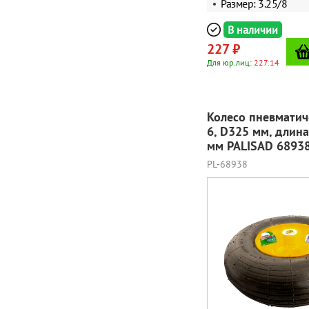
Размер: 3.25/8
В наличии
227 ₽
Для юр.лиц:
227.14
Колесо пневматиче
6, D325 мм, длина
мм PALISAD 6893
PL-68938