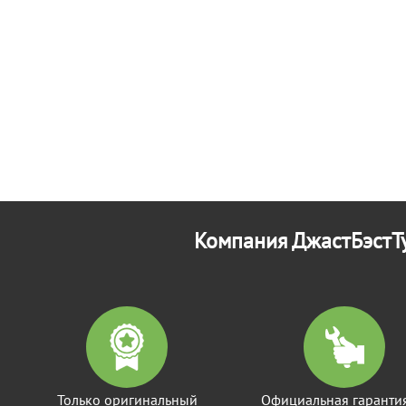
Компания ДжастБэстТу
Только оригинальный
Официальная гаранти