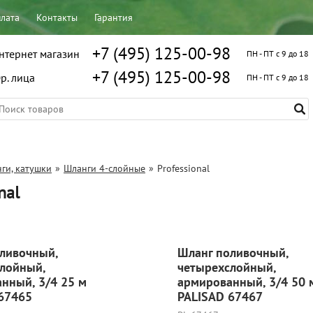
плата
Контакты
Гарантия
+7 (495) 125-00-98
нтернет магазин
ПН - ПТ с 9 до 18
+7 (495) 125-00-98
р. лица
ПН - ПТ с 9 до 18
ги, катушки
»
Шланги 4-слойные
»
Professional
nal
ливочный,
Шланг поливочный,
лойный,
четырехслойный,
нный, 3/4 25 м
армированный, 3/4 50 
67465
PALISAD 67467