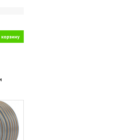
 корзину
м