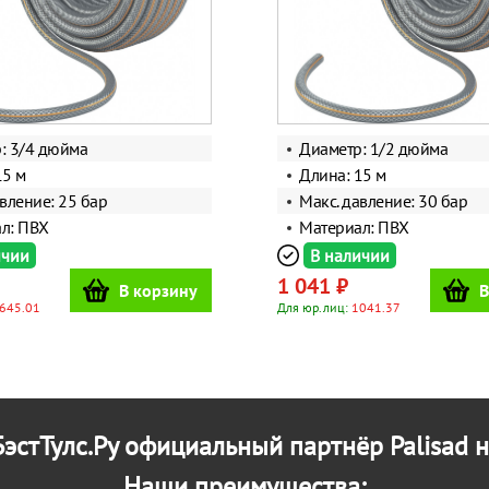
: 3/4 дюйма
Диаметр: 1/2 дюйма
15 м
Длина: 15 м
вление: 25 бар
Макс. давление: 30 бар
л: ПВХ
Материал: ПВХ
ичии
В наличии
1 041 ₽
В корзину
В
645.01
Для юр.лиц:
1041.37
эстТулс.Ру официальный партнёр Palisad н
Наши преимущества: