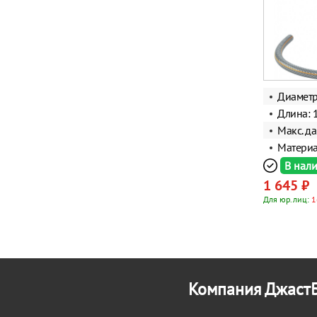
Диаметр
Длина: 
Макс. да
Материа
В нал
1 645 ₽
Для юр.лиц:
1
Компания ДжастБ