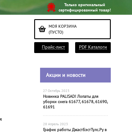
Только оригинальный
сертифицированный товар!
МОЯ КОРЗИНА
(ПУСТО)
Прайс-лист
PDF Каталоги
Акции и новости
27 Октябрь 2023
Новинка PALISAD! Лопаты для
уборки снега 61677, 61678, 61690,
61691
м
28 Апрель 2023
График работы ДжастБэстТулс.Ру в