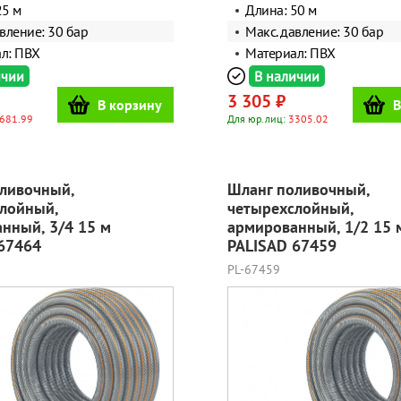
25 м
Длина: 50 м
вление: 30 бар
Макс. давление: 30 бар
л: ПВХ
Материал: ПВХ
ичии
В наличии
3 305 ₽
В корзину
В
681.99
Для юр.лиц:
3305.02
ливочный,
Шланг поливочный,
лойный,
четырехслойный,
нный, 3/4 15 м
армированный, 1/2 15 
67464
PALISAD 67459
PL-67459