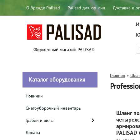
О бренде Palisad
Palisad для юр. лиц
Доставка и о
И
Ю
Фирменный магазин PALISAD
Главная
»
Шлан
Каталог оборудования
Professio
Новинки
Снегоуборочный инвентарь
Шланг по
четырехс
Грабли и вилы
армирова
PALISAD 
Лопаты