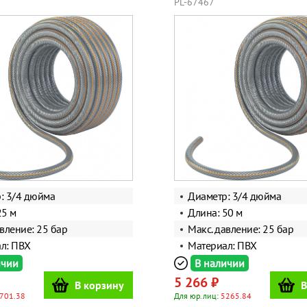
PL-67467
: 3/4 дюйма
Диаметр: 3/4 дюйма
25 м
Длина: 50 м
вление: 25 бар
Макс. давление: 25 бар
л: ПВХ
Материал: ПВХ
ичии
В наличии
5 266 ₽
В корзину
В
701.38
Для юр.лиц:
5265.84