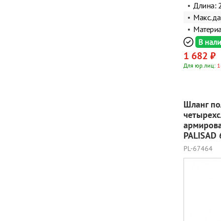
Длина: 
Макс. да
Материа
В нал
1 682 ₽
Для юр.лиц:
1
Шланг по
четырехс
армирова
PALISAD 
PL-67464