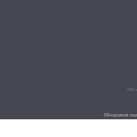
ООО «
Обнаружив ошиб