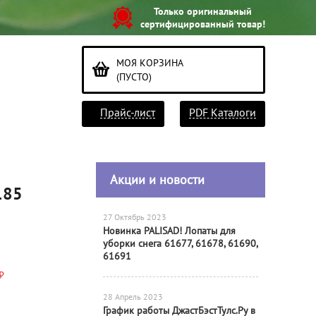
Только оригинальный
сертифицированный товар!
МОЯ КОРЗИНА
(ПУСТО)
Прайс-лист
PDF Каталоги
Акции и новости
185
27 Октябрь 2023
Новинка PALISAD! Лопаты для
уборки снега 61677, 61678, 61690,
61691
₽
28 Апрель 2023
График работы ДжастБэстТулс.Ру в