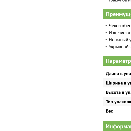
Преимущ
Чехол обес
Изделие оп
Нетканый у
Укрывной ч
Параметр
Длина в уп
Ширина в у
Высота в у
Тип упаков
Вес
Информац