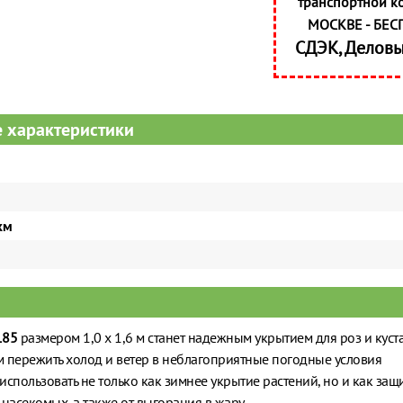
транспортной к
МОСКВЕ - БЕС
СДЭК, Делов
 характеристики
км
185
размером 1,0 х 1,6 м станет надежным укрытием для роз и куст
 пережить холод и ветер в неблагоприятные погодные условия
использовать не только как зимнее укрытие растений, но и как защи
 насекомых, а также от выгорания в жару