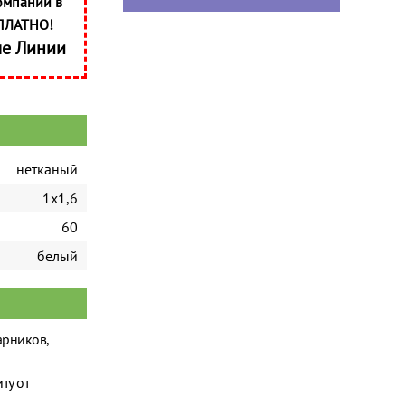
омпании в
ПЛАТНО!
ые Линии
нетканый
1х1,6
60
белый
арников,
ту от