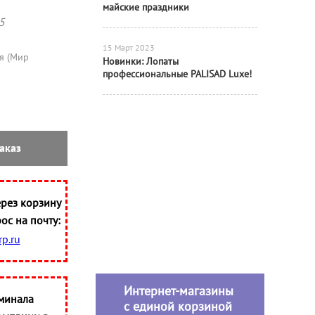
майские праздники
5
15 Март 2023
я (Мир
Новинки: Лопаты
профессиональные PALISAD Luxe!
аказ
рез корзину
ос на почту:
p.ru
Интернет-магазины
минала
с единой корзиной