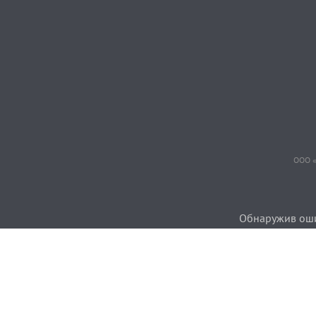
ООО «
Обнаружив ошиб