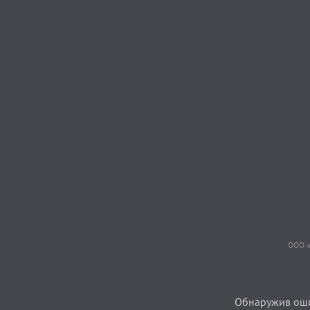
ООО «
Обнаружив ошиб