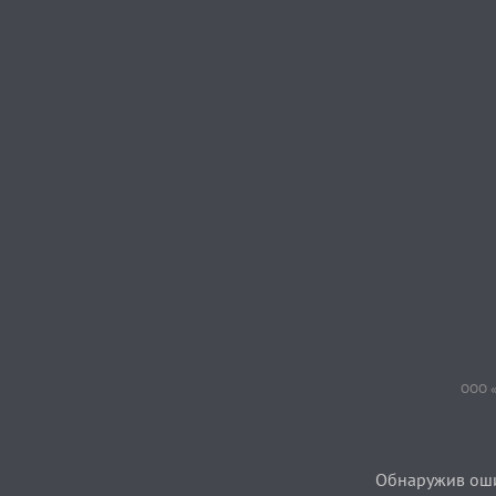
ООО «
Обнаружив ошиб