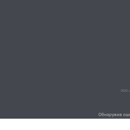
ООО «
Обнаружив ошиб