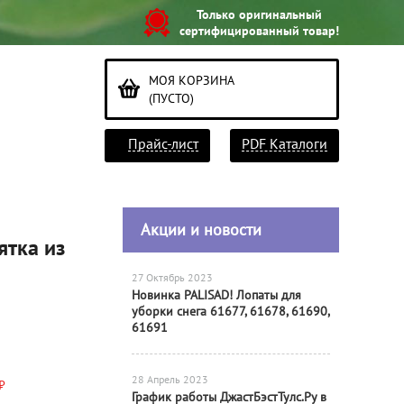
Только оригинальный
сертифицированный товар!
МОЯ КОРЗИНА
(ПУСТО)
Прайс-лист
PDF Каталоги
Акции и новости
ятка из
27 Октябрь 2023
Новинка PALISAD! Лопаты для
уборки снега 61677, 61678, 61690,
61691
28 Апрель 2023
₽
График работы ДжастБэстТулс.Ру в