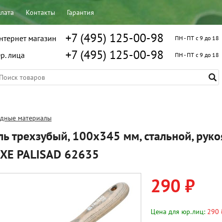
плата
Контакты
Гарантия
+7 (495) 125-00-98
нтернет магазин
ПН - ПТ с 9 до 18
+7 (495) 125-00-98
р. лица
ПН - ПТ с 9 до 18
одные материалы
ь трехзубый, 100х345 мм, стальной, руко
UXE PALISAD 62635
290 ₽
Цена для юр.лиц:
290 