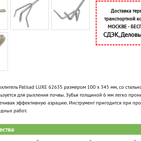
Доставка тер
транспортной к
МОСКВЕ - БЕС
СДЭК, Делов
хлитель Palisad LUXE 62635 размером 100 x 345 мм, со сталь
льзуется для рыхления почвы. Зубья толщиной 6 мм легко прон
ечивая эффективную аэрацию. Инструмент пригодится при пр
дных работ.
ества