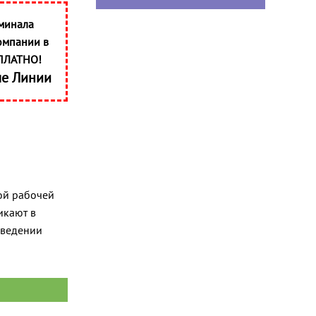
минала
омпании в
ПЛАТНО!
ые Линии
ной рабочей
икают в
оведении