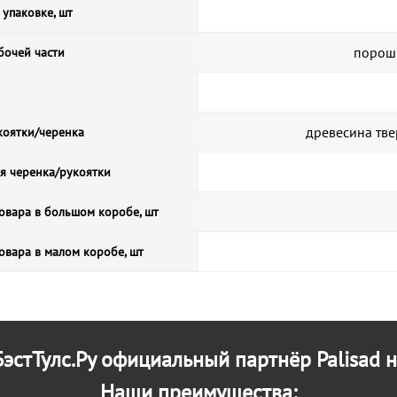
 упаковке, шт
порош
бочей части
древесина тв
коятки/черенка
я черенка/рукоятки
овара в большом коробе, шт
овара в малом коробе, шт
эстТулс.Ру официальный партнёр Palisad н
Наши преимущества: