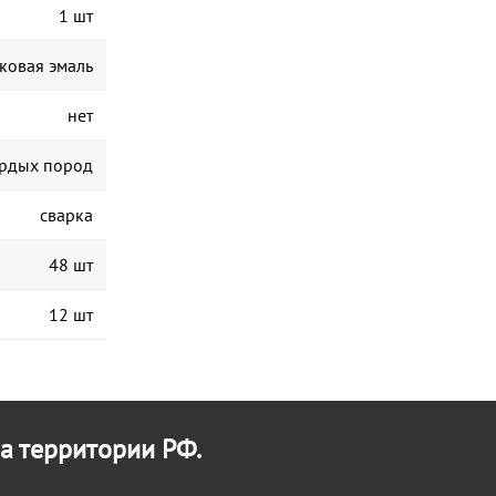
1 шт
ковая эмаль
нет
ердых пород
сварка
48 шт
12 шт
а территории РФ.