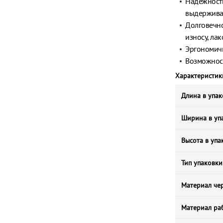
Надежность
выдерживае
Долговечно
износу, ла
Эргономичн
Возможност
Характеристик
Длина в упак
Ширина в упа
Высота в упа
Тип упаковки
Материал че
Материал ра