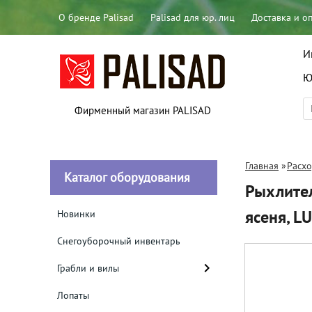
О бренде Palisad
Palisad для юр. лиц
Доставка и о
И
Ю
Фирменный магазин PALISAD
Главная
»
Расх
Каталог оборудования
Рыхлител
ясеня, L
Новинки
Снегоуборочный инвентарь
Грабли и вилы
Лопаты