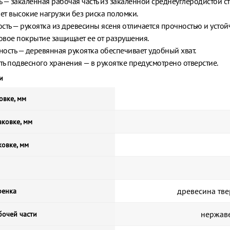
 — закаленная рабочая часть из закаленной среднеуглеродистой с
т высокие нагрузки без риска поломки.
сть — рукоятка из древесины ясеня отличается прочностью и устой
ковое покрытие защищает ее от разрушения.
ость — деревянная рукоятка обеспечивает удобный хват.
ь подвесного хранения — в рукоятке предусмотрено отверстие.
и
овке, мм
ковке, мм
ковке, мм
древесина тв
ренка
нержав
бочей части