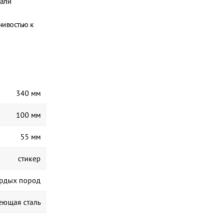
тали
чивостью к
340 мм
100 мм
55 мм
стикер
ердых пород
еющая сталь