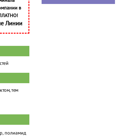
минала
омпании в
ПЛАТНО!
ые Линии
стей
ктом, тем
р, полиамид