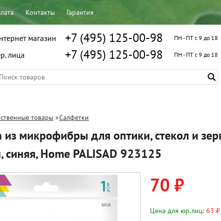
плата
Контакты
Гарантия
+7 (495) 125-00-98
нтернет магазин
ПН - ПТ с 9 до 18
+7 (495) 125-00-98
р. лица
ПН - ПТ с 9 до 18
ственные товары
»
Салфетки
 из микрофибры для оптики, стекол и зер
, синяя, Home PALISAD 923125
70 ₽
Цена для юр.лиц:
63 ₽