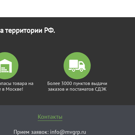
а территории РФ.
апасы товара на
Более 3000 пунктов выдачи
е в Москве!
заказов и постаматов СДЭК
Контакты
Прием заявок:
info@mvgrp.ru