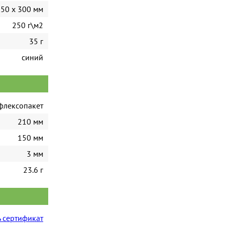
50 x 300 мм
250 г\м2
35 г
синий
флексопакет
210 мм
150 мм
3 мм
23.6 г
 сертификат