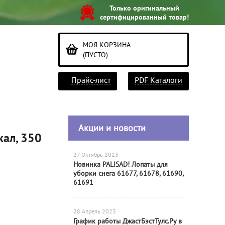
Только оригинальный
сертифицированный товар!
МОЯ КОРЗИНА
(ПУСТО)
Прайс-лист
PDF Каталоги
Акции и новости
кал, 350
27 Октябрь 2023
Новинка PALISAD! Лопаты для
уборки снега 61677, 61678, 61690,
61691
28 Апрель 2023
График работы ДжастБэстТулс.Ру в