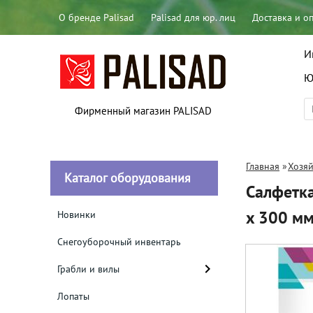
О бренде Palisad
Palisad для юр. лиц
Доставка и о
И
Ю
Фирменный магазин PALISAD
Главная
»
Хозяй
Каталог оборудования
Салфетка
x 300 мм
Новинки
Снегоуборочный инвентарь
Грабли и вилы
Лопаты