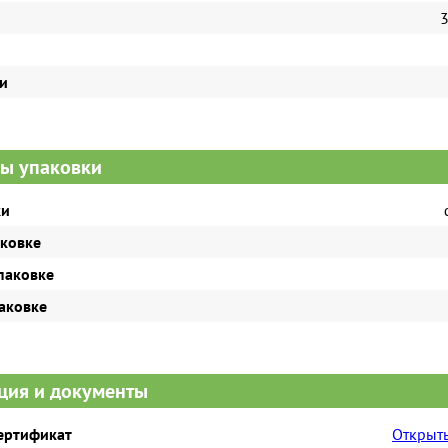
3
ки
ы упаковки
ки
аковке
паковке
паковке
ия и документы
сертификат
Открыть