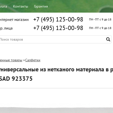
плата
Контакты
Гарантия
+7 (495) 125-00-98
нтернет магазин
ПН - ПТ с 9 до 18
+7 (495) 125-00-98
р. лица
ПН - ПТ с 9 до 18
венные товары
»
Салфетки
ниверсальные из нетканого материала в р
ISAD 923375