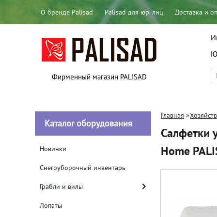
О бренде Palisad
Palisad для юр. лиц
Доставка и о
И
Ю
Фирменный магазин PALISAD
Главная
»
Хозяйст
Каталог оборудования
Салфетки у
Home PAL
Новинки
Снегоуборочный инвентарь
Грабли и вилы
Лопаты