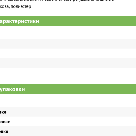
коза, полиэстер
арактеристики
упаковки
вке
ковке
овке