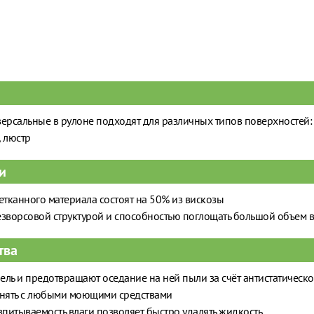
ерсальные в рулоне подходят для различных типов поверхностей: к
, люстр
и
етканного материала состоят на 50% из вискозы
езворсовой структурой и способностью поглощать большой объем 
тва
ль и предотвращают оседание на ней пыли за счёт антистатическо
ять с любыми моющими средствами
итываемость влаги позволяет быстро удалять жидкость