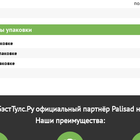
по
ы упаковки
аковке
паковке
паковке
эстТулс.Ру официальный партнёр Palisad н
Наши преимущества: