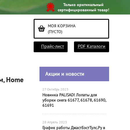
Только оригинальный
сертифицированный товар!
МОЯ КОРЗИНА
(ПУСТО)
Прайс-лист
PDF Каталоги
Акции и новости
м, Home
27 Октябрь 2023
Новинка PALISAD! Лопаты для
уборки снега 61677, 61678, 61690,
61691
28 Апрель 2023
График работы ДжастБэстТулс.Ру в