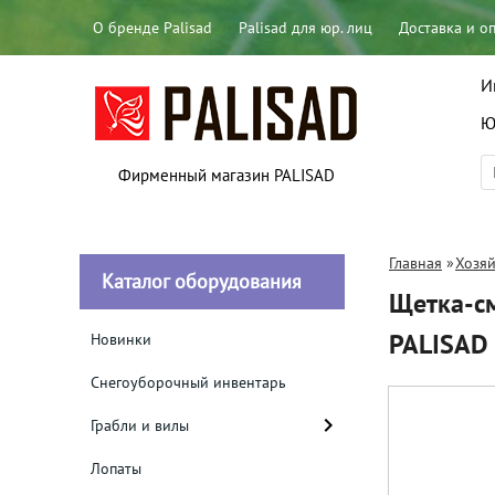
О бренде Palisad
Palisad для юр. лиц
Доставка и о
И
Ю
Фирменный магазин PALISAD
Главная
»
Хозяй
Каталог оборудования
Щетка-с
PALISAD
Новинки
Снегоуборочный инвентарь
Грабли и вилы
Лопаты