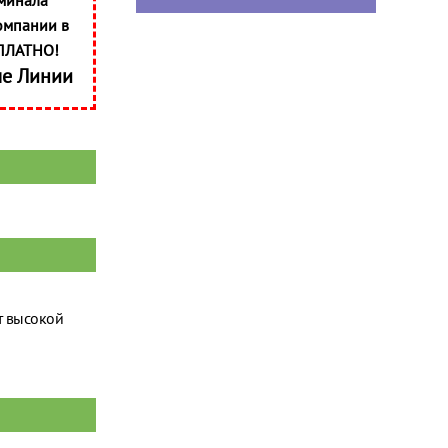
минала
омпании в
ПЛАТНО!
ые Линии
т высокой