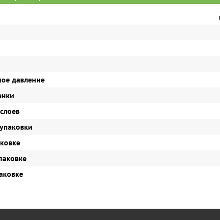
ое давление
енки
 слоев
упаковки
аковке
паковке
паковке