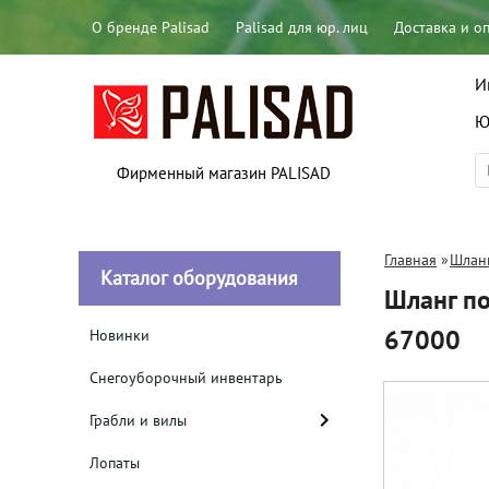
О бренде Palisad
Palisad для юр. лиц
Доставка и о
И
Ю
Фирменный магазин PALISAD
Главная
»
Шланг
Каталог оборудования
Шланг п
67000
Новинки
Снегоуборочный инвентарь
Грабли и вилы
Лопаты