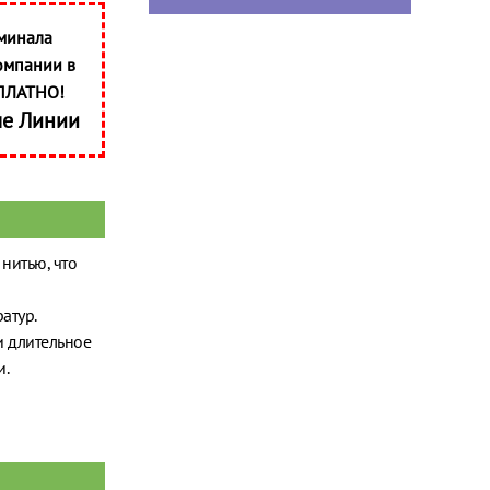
минала
омпании в
ПЛАТНО!
ые Линии
нитью, что
ратур.
и длительное
и.