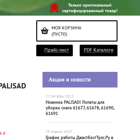
Только оригинальный
сертифицированный товар!
МОЯ КОРЗИНА
(ПУСТО)
Прайс-лист
PDF Каталоги
Акции и новости
PALISAD
27 Октябрь 2023
Новинка PALISAD! Лопаты для
уборки снега 61677, 61678, 61690,
61691
28 Апрель 2023
4 ₽
График работы ДжастБэстТулс.Ру в