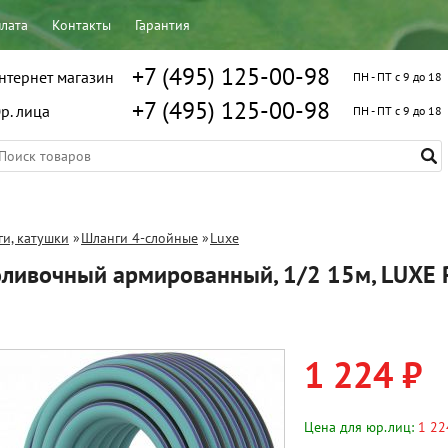
плата
Контакты
Гарантия
+7 (495) 125-00-98
нтернет магазин
ПН - ПТ с 9 до 18
+7 (495) 125-00-98
р. лица
ПН - ПТ с 9 до 18
и, катушки
»
Шланги 4-слойные
»
Luxe
оливочный армированный, 1/2 15м, LUXE 
1 224 ₽
Цена для юр.лиц:
1 22