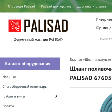
О бренде Palisad
Palisad для юр. лиц
Доставка и оплата
Интернет
Юр. лица
Фирменный магазин PALISAD
Главная
»
Шланги, катушки
Каталог оборудования
Шланг поливочн
PALISAD 67605
Новинки
Снегоуборочный инвентарь
Грабли и вилы
Лопаты