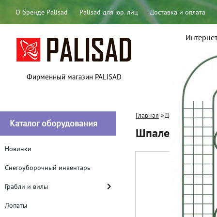
О бренде Palisad
Palisad для юр. лиц
Доставка и оплата
Интернет
Юр. лица
Фирменный магазин PALISAD
Главная
»
Декоративные ак
Каталог оборудования
Шпалера «Сетка
Новинки
Снегоуборочный инвентарь
Грабли и вилы
Лопаты