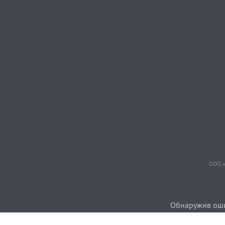
ООО «
Обнаружив ошиб