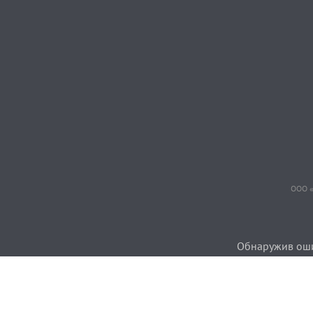
ООО «
Обнаружив ошиб