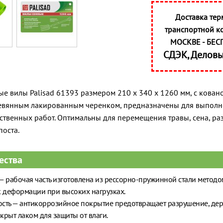
Доставка тер
транспортной к
МОСКВЕ - БЕС
СДЭК, Делов
ые вилы Palisad 61393 размером 210 x 340 x 1260 мм, с кован
ревянным лакированным черенком, предназначены для выпол
ственных работ. Оптимальны для перемещения травы, сена, р
поста.
ества
— рабочая часть изготовлена из рессорно-пружинной стали методо
к деформации при высоких нагрузках.
сть — антикоррозийное покрытие предотвращает разрушение, де
крыт лаком для защиты от влаги.