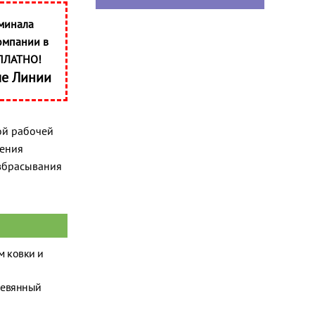
минала
омпании в
ПЛАТНО!
ые Линии
ой рабочей
нения
азбрасывания
м ковки и
ревянный