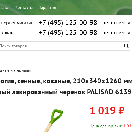
плата
Контакты
Гарантия
+7 (495) 125-00-98
нтернет магазин
ПН - ПТ с 9 до 18
+7 (495) 125-00-98
р. лица
ПН - ПТ с 9 до 18
одные материалы
огие, сенные, кованые, 210х340х1260 мм
ный лакированный черенок PALISAD 613
1 019 ₽
Цена для юр.лиц:
1 01