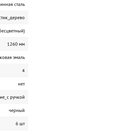
инная сталь
стик_дерево
(бесцветный)
1260 мм
ковая эмаль
4
нет
ие_с ручкой
черный
6 шт