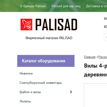
О бренде Palisad
Palisad для юр. лиц
Доставка и о
И
Ю
Фирменный магазин PALISAD
Главная
»
Расх
Каталог оборудования
Вилы 4-р
деревян
Новинки
Снегоуборочный инвентарь
Грабли и вилы
Лопаты