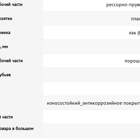
рессорно-пруж
бочей части
пла
коятки
лак 
ренка
, мм
порош
бочей части
убьев
износостойкий_антикоррозийное покрыт
 части
товара в большом