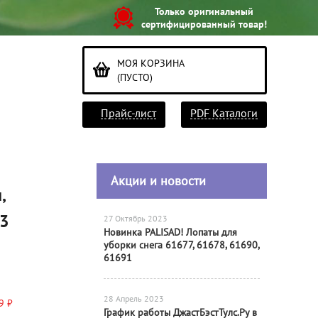
Только оригинальный
сертифицированный товар!
МОЯ КОРЗИНА
(ПУСТО)
Прайс-лист
PDF Каталоги
Акции и новости
,
93
27 Октябрь 2023
Новинка PALISAD! Лопаты для
уборки снега 61677, 61678, 61690,
61691
28 Апрель 2023
9 ₽
График работы ДжастБэстТулс.Ру в